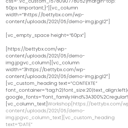
css=”.vc_custom_1578090778052{margin-top:
50px !important;}”][vc_column
width=”1https://bettybx.com/wp-
content/uploads/2021/05/demo-img.jpg12″]
[vc_empty_space height=”60px”]
[https://bettybx.com/wp-
content/uploads/2021/05/demo-
img.jpgvc_column][vc_column
width=”3https://bettybx.com/wp-
content/uploads/2021/05/demo-img.jpg12″]
[vc_custom_heading text=”CONTEXTE”
font_container=”tag:h2|font_size:20|text_align:lef
google_fonts=”font_family:Hind%3A300%2Cregula
[vc_column_text]
Workshop
[https://bettybx.com/w
content/uploads/2021/05/demo-
img.jpgvc_column_text][vc_custom_heading
text=”DATE”