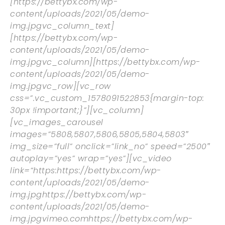
[https://bettybx.com/wp-
content/uploads/2021/05/demo-
img.jpgvc_column_text]
[https://bettybx.com/wp-
content/uploads/2021/05/demo-
img.jpgvc_column][https://bettybx.com/wp-
content/uploads/2021/05/demo-
img.jpgvc_row][vc_row
css=”.vc_custom_1578091522853{margin-top:
30px !important;}”][vc_column]
[vc_images_carousel
images=”5808,5807,5806,5805,5804,5803″
img_size=”full” onclick=”link_no” speed=”2500″
autoplay=”yes” wrap=”yes”][vc_video
link=”https:https://bettybx.com/wp-
content/uploads/2021/05/demo-
img.jpghttps://bettybx.com/wp-
content/uploads/2021/05/demo-
img.jpgvimeo.comhttps://bettybx.com/wp-