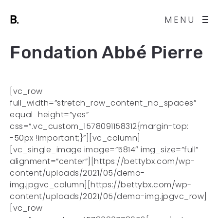
MENU
Fondation Abbé Pierre
[vc_row
full_width=”stretch_row_content_no_spaces”
equal_height=”yes”
css=”.vc_custom_1578091158312{margin-top:
-50px !important;}”][vc_column]
[vc_single_image image=”5814″ img_size=”full”
alignment=”center”][https://bettybx.com/wp-
content/uploads/2021/05/demo-
img.jpgvc_column][https://bettybx.com/wp-
content/uploads/2021/05/demo-img.jpgvc_row]
[vc_row