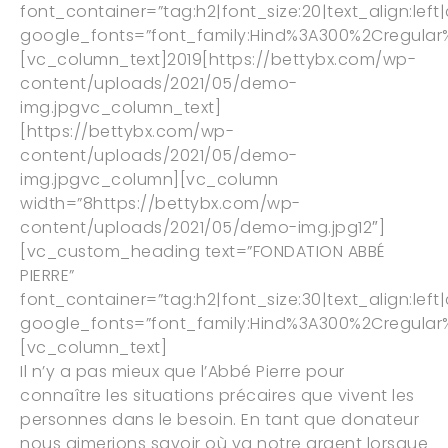
font_container=”tag:h2|font_size:20|text_align:lef
google_fonts=”font_family:Hind%3A300%2Cregula
[vc_column_text]
2019
[https://bettybx.com/wp-
content/uploads/2021/05/demo-
img.jpgvc_column_text]
[https://bettybx.com/wp-
content/uploads/2021/05/demo-
img.jpgvc_column][vc_column
width=”8https://bettybx.com/wp-
content/uploads/2021/05/demo-img.jpg12″]
[vc_custom_heading text=”FONDATION ABBÉ
PIERRE”
font_container=”tag:h2|font_size:30|text_align:lef
google_fonts=”font_family:Hind%3A300%2Cregula
[vc_column_text]
Il n’y a pas mieux que l’Abbé Pierre pour
connaître les situations précaires que vivent les
personnes dans le besoin. En tant que donateur
nous aimerions savoir où va notre argent lorsque